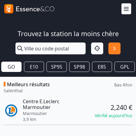
Trouvez la station la moins chère
GO
E10
SP95
SP98
E85
GPL
Meilleurs résultats
Bas-Rhin
Salenthal
Centre E.Leclerc
2,240 €
Marmoutier
Marmoutier
Vérifié aujourd'hui
3,9 km