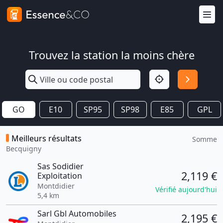
Trouvez la station la moins chère
GO
E10
SP95
SP98
E85
GPL
Meilleurs résultats
Somme
Becquigny
Sas Sodidier
2,119 €
Exploitation
Montdidier
Vérifié aujourd'hui
5,4 km
Sarl Gbl Automobiles
2,195 €