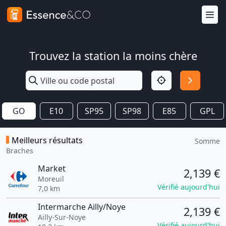
Trouvez la station la moins chère
GO
E10
SP95
SP98
E85
GPL
Meilleurs résultats
Somme
Braches
Market
2,139 €
Moreuil
Vérifié aujourd'hui
7,0 km
Intermarche Ailly/Noye
2,139 €
Ailly-Sur-Noye
Vérifié aujourd'hui