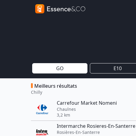
GO
E10
Meilleurs résultats
Chilly
Carrefour Market Nomeni
Chaulnes
3,2 km
Intermarche Rosieres-En-Santerre
Rosières-En-Santerre