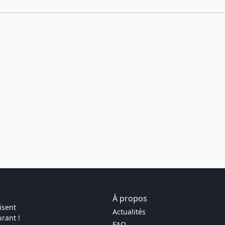
À propos
isent
Actualités
rant !
FAQ