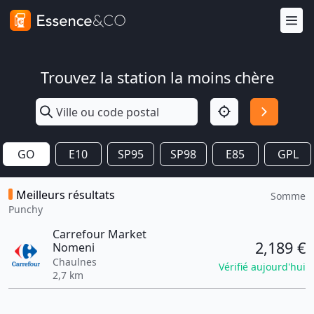
Trouvez la station la moins chère
GO
E10
SP95
SP98
E85
GPL
Meilleurs résultats
Somme
Punchy
Carrefour Market
2,189 €
Nomeni
Chaulnes
Vérifié aujourd'hui
2,7 km