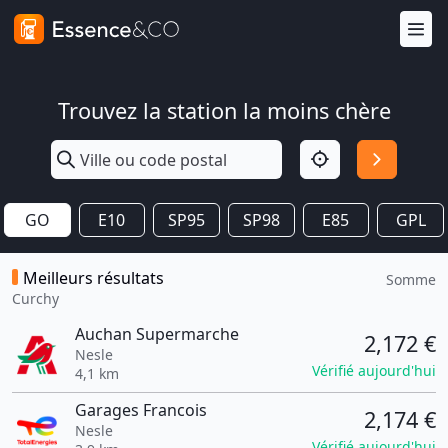
Trouvez la station la moins chère
GO
E10
SP95
SP98
E85
GPL
Meilleurs résultats
Somme
Curchy
Auchan Supermarche
2,172 €
Nesle
Vérifié aujourd'hui
4,1 km
Garages Francois
2,174 €
Nesle
Vérifié aujourd'hui