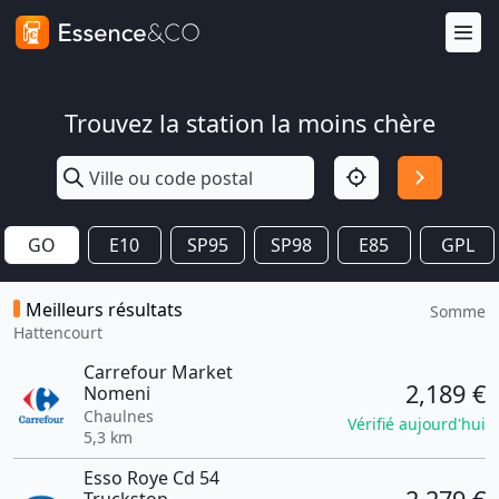
Trouvez la station la moins chère
GO
E10
SP95
SP98
E85
GPL
Meilleurs résultats
Somme
Hattencourt
Carrefour Market
2,189 €
Nomeni
Chaulnes
Vérifié aujourd'hui
5,3 km
Esso Roye Cd 54