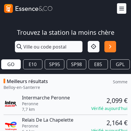
Trouvez la station la moins chère
GO
E10
SP95
SP98
E85
GPL
Meilleurs résultats
Somme
Belloy-en-Santerre
Intermarche Peronne
2,099 €
Peronne
Vérifié aujourd'hui
7,7 km
Relais De La Chapelette
2,164 €
Peronne
Vérifié aujourd'hui