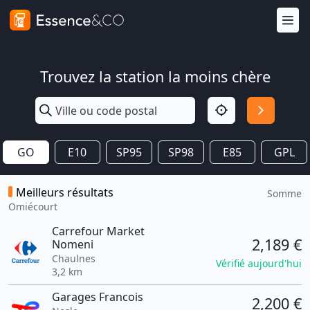
Trouvez la station la moins chère
GO
E10
SP95
SP98
E85
GPL
Meilleurs résultats
Somme
Omiécourt
Carrefour Market
2,189 €
Nomeni
Chaulnes
Vérifié aujourd'hui
3,2 km
Garages Francois
2,200 €