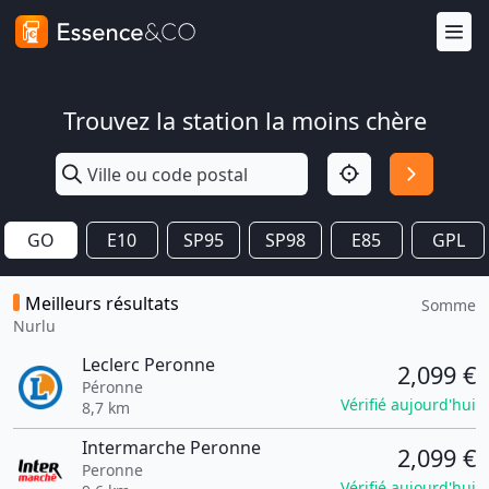
Trouvez la station la moins chère
GO
E10
SP95
SP98
E85
GPL
Meilleurs résultats
Somme
Nurlu
Leclerc Peronne
2,099 €
Péronne
Vérifié aujourd'hui
8,7 km
Intermarche Peronne
2,099 €
Peronne
Vérifié aujourd'hui