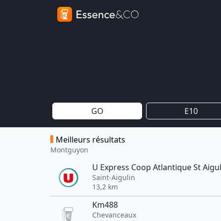
GO
E10
Meilleurs résultats
Montguyon
U Express Coop Atlantique St Aigul
Saint-Aigulin
13,2 km
Km488
Chevanceaux