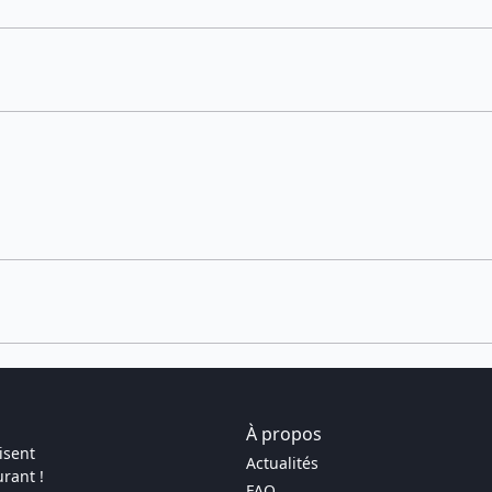
À propos
isent
Actualités
rant !
FAQ