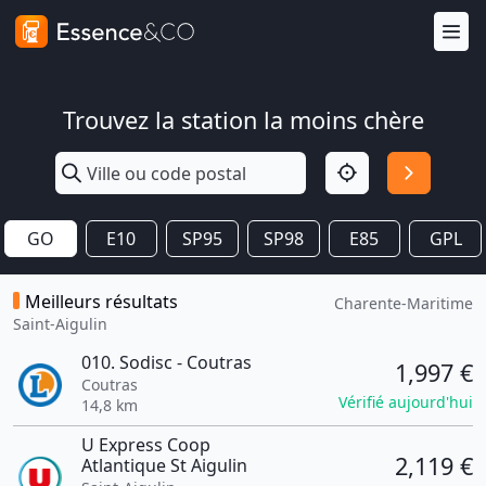
Trouvez la station la moins chère
GO
E10
SP95
SP98
E85
GPL
Meilleurs résultats
Charente-Maritime
Saint-Aigulin
010. Sodisc - Coutras
1,997 €
Coutras
Vérifié aujourd'hui
14,8 km
U Express Coop
2,119 €
Atlantique St Aigulin