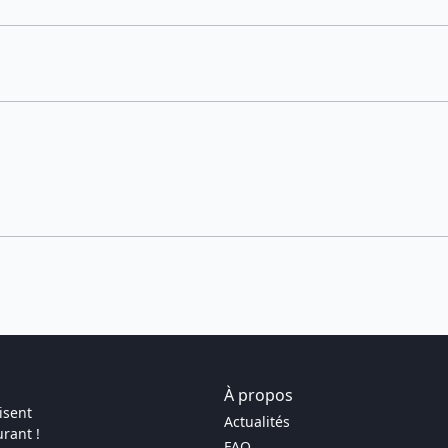
À propos
isent
Actualités
rant !
FAQ