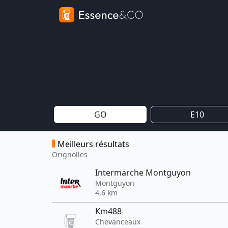
GO
E10
Meilleurs résultats
Orignolles
Intermarche Montguyon
Montguyon
4,6 km
Km488
Chevanceaux