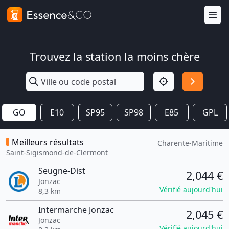
Trouvez la station la moins chère
GO
E10
SP95
SP98
E85
GPL
Meilleurs résultats
Charente-Maritime
Saint-Sigismond-de-Clermont
Seugne-Dist
2,044 €
Jonzac
Vérifié aujourd'hui
8,3 km
Intermarche Jonzac
2,045 €
Jonzac
Vérifié aujourd'hui