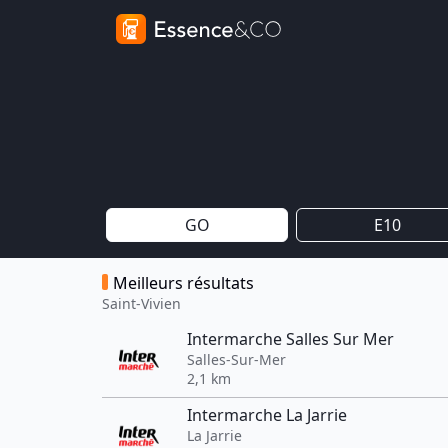
GO
E10
Meilleurs résultats
Saint-Vivien
Intermarche Salles Sur Mer
Salles-Sur-Mer
2,1 km
Intermarche La Jarrie
La Jarrie