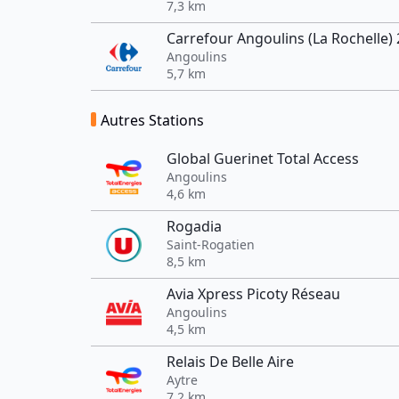
7,3 km
Carrefour Angoulins (La Rochelle)
Angoulins
5,7 km
Autres Stations
Global Guerinet Total Access
Angoulins
4,6 km
Rogadia
Saint-Rogatien
8,5 km
Avia Xpress Picoty Réseau
Angoulins
4,5 km
Relais De Belle Aire
Aytre
7,2 km