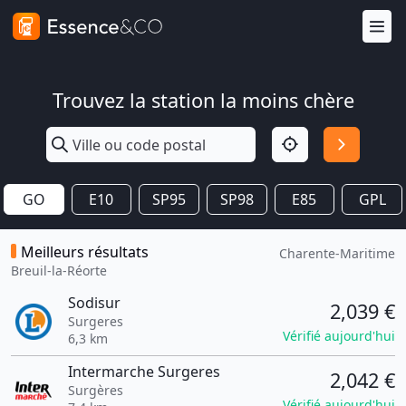
Trouvez la station la moins chère
GO
E10
SP95
SP98
E85
GPL
Meilleurs résultats
Charente-Maritime
Breuil-la-Réorte
Sodisur
2,039 €
Surgeres
Vérifié aujourd'hui
6,3 km
Intermarche Surgeres
2,042 €
Surgères
Vérifié aujourd'hui