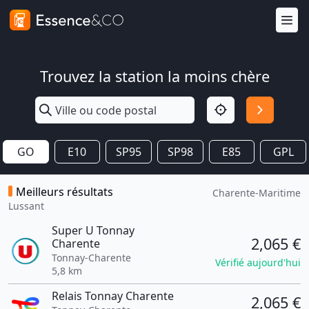
Trouvez la station la moins chère
GO
E10
SP95
SP98
E85
GPL
Meilleurs résultats
Charente-Maritime
Lussant
Super U Tonnay
2,065 €
Charente
Tonnay-Charente
Vérifié aujourd'hui
5,8 km
Relais Tonnay Charente
2,065 €