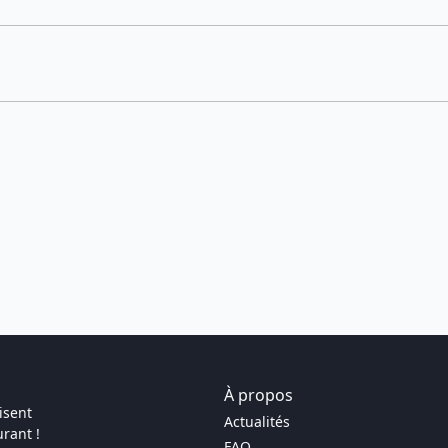
À propos
isent
Actualités
rant !
FAQ