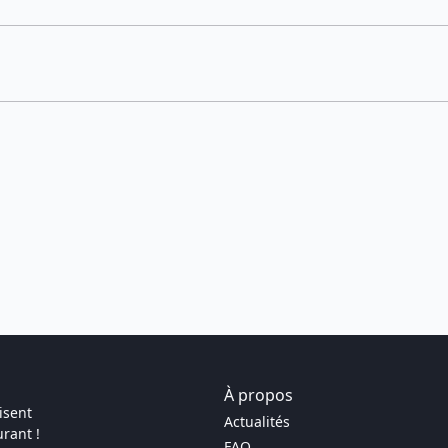
À propos
isent
Actualités
rant !
FAQ