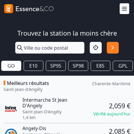
Trouvez la station la moins chère
GO
E10
SP95
SP98
E85
GPL
Meilleurs résultats
Charente-Maritime
Saint-Jean-d'Angély
Intermarche St Jean
2,059 €
D'Angely
Saint-Jean-D'Angély
Vérifié aujourd'hui
1,4 km
Angely-Dis
2,085 €