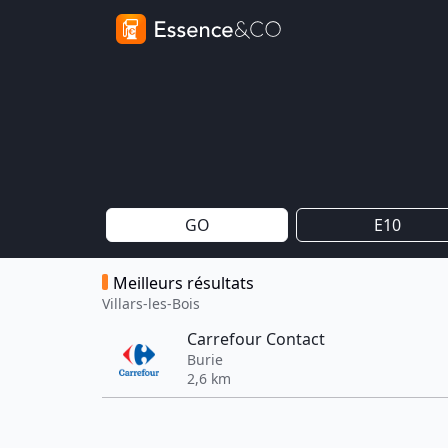
GO
E10
Meilleurs résultats
Villars-les-Bois
Carrefour Contact
Burie
2,6 km