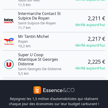
Vaux-Sur-Mer
11,5 km
Intermarche Contact St
2,211 €
Sulpice De Royan
Saint-Sulpice-De-Royan
Vérifié aujourd'hui
11,7 km
Mr Tantin Michel
2,217 €
Royan
Vérifié aujourd'hui
10,2 km
Super U Coop
Atlantique St Georges
2,225 €
Didonne
Vérifié aujourd'hui
Saint-Georges-De-Didonne
5,5 km
Rejoignez les 1,5 million d'automobilistes qui réalisent
chaque jour des économies sur leur budget carburant !