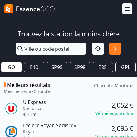
Trouvez la station la moins chère
GO
E10
SP95
SP98
E85
GPL
Meilleurs résultats
Charente-Maritime
Meschers-sur-Gironde
U Express
2,052 €
Semussac
Vérifié aujourd'hui
4,4 km
Leclerc Royan Sodisroy
2,095 €
Royan
Vérifié aujourd'hui