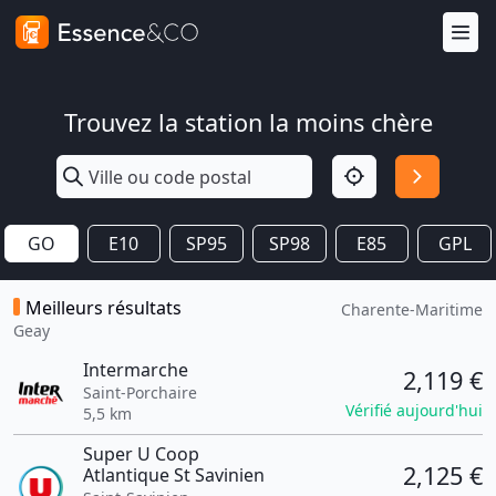
Trouvez la station la moins chère
GO
E10
SP95
SP98
E85
GPL
Meilleurs résultats
Charente-Maritime
Geay
Intermarche
2,119 €
Saint-Porchaire
Vérifié aujourd'hui
5,5 km
Super U Coop
2,125 €
Atlantique St Savinien