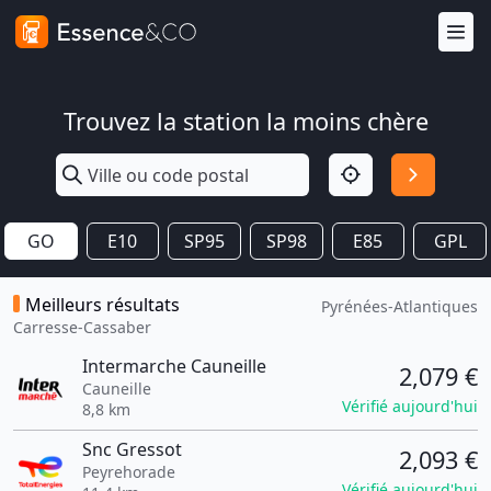
Trouvez la station la moins chère
GO
E10
SP95
SP98
E85
GPL
Meilleurs résultats
Pyrénées-Atlantiques
Carresse-Cassaber
Intermarche Cauneille
2,079 €
Cauneille
Vérifié aujourd'hui
8,8 km
Snc Gressot
2,093 €
Peyrehorade
Vérifié aujourd'hui