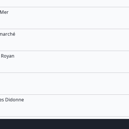
/Mer
rmarché
e Royan
ges Didonne