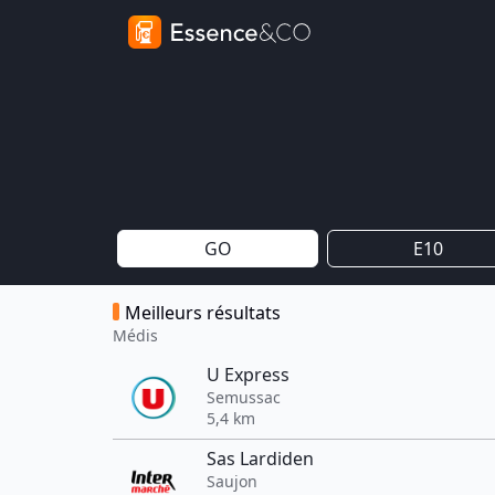
GO
E10
Meilleurs résultats
Médis
U Express
Semussac
5,4 km
Sas Lardiden
Saujon