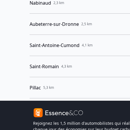
Nabinaud
2,3 km
Aubeterre-sur-Dronne
2,5 km
Saint-Antoine-Cumond
4,1 km
Saint-Romain
4,3 km
Pillac
5,3 km
Rejoignez les 1,5 million d'automobilistes qui réal
chaque jour des économies sur leur budget carbu