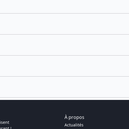
À propos
isent
Actualités
rant !