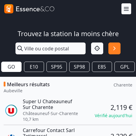
Trouvez la station la moins chère
GO
E10
SP95
SP98
E85
GPL
Meilleurs résultats
Charente
Aubeville
Super U Chateauneuf
2,119 €
Sur Charente
Châteauneuf-Sur-Charente
Vérifié aujourd'hui
10,7 km
Carrefour Contact Sarl