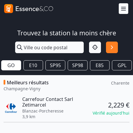
Trouvez la station la moins chère
GO
E10
SP95
SP98
E85
GPL
Meilleurs résultats
Charente
Champagne-Vigny
Carrefour Contact Sarl
2,229 €
Zetimarcel
Blanzac-Porcheresse
Vérifié aujourd'hui
3,9 km