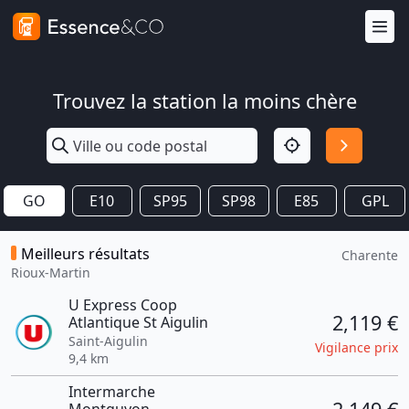
Trouvez la station la moins chère
GO
E10
SP95
SP98
E85
GPL
Meilleurs résultats
Charente
Rioux-Martin
U Express Coop
2,119 €
Atlantique St Aigulin
Saint-Aigulin
Vigilance prix
9,4 km
Intermarche