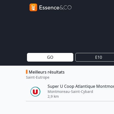
GO
E10
Meilleurs résultats
Saint-Eutrope
Super U Coop Atlantique Montmo
Montmoreau-Saint-Cybard
2,9 km