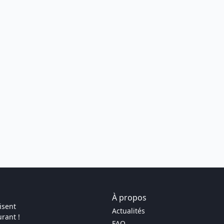
À propos
isent
Actualités
rant !
FAQ