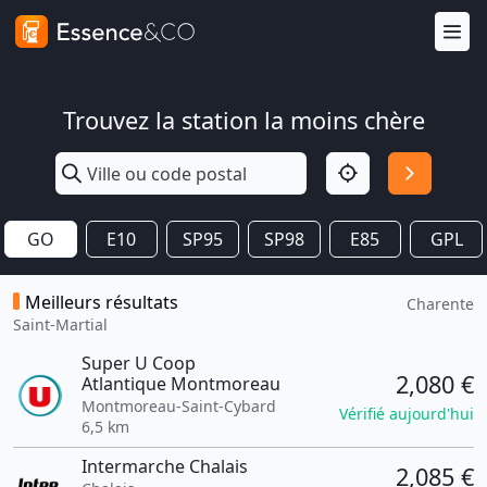
Trouvez la station la moins chère
GO
E10
SP95
SP98
E85
GPL
Meilleurs résultats
Charente
Saint-Martial
Super U Coop
2,080 €
Atlantique Montmoreau
Montmoreau-Saint-Cybard
Vérifié aujourd'hui
6,5 km
Intermarche Chalais
2,085 €