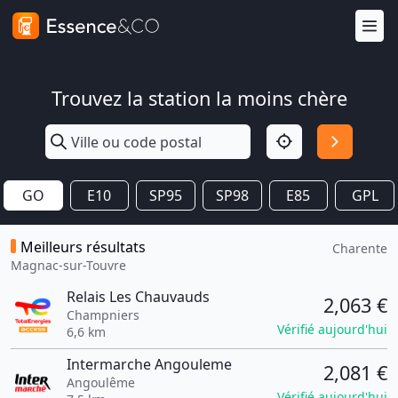
Trouvez la station la moins chère
GO
E10
SP95
SP98
E85
GPL
Meilleurs résultats
Charente
Magnac-sur-Touvre
Relais Les Chauvauds
2,063 €
Champniers
Vérifié aujourd'hui
6,6 km
Intermarche Angouleme
2,081 €
Angoulême
Vérifié aujourd'hui