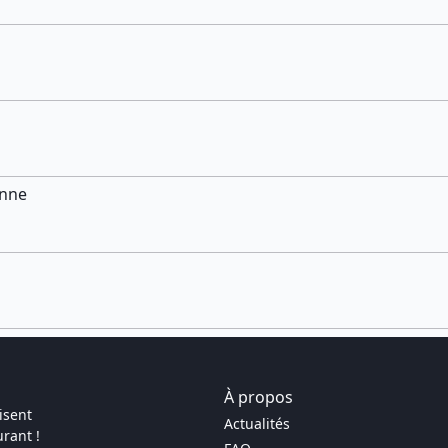
onne
À propos
isent
Actualités
rant !