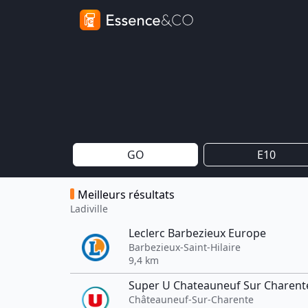
GO
E10
Meilleurs résultats
Ladiville
Leclerc Barbezieux Europe
Barbezieux-Saint-Hilaire
9,4 km
Super U Chateauneuf Sur Charent
Châteauneuf-Sur-Charente