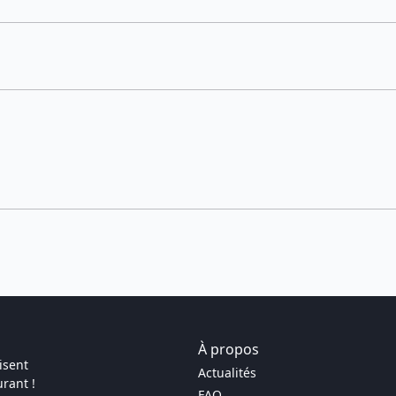
À propos
isent
Actualités
rant !
FAQ