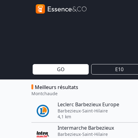
GO
E10
Meilleurs résultats
Montchaude
Leclerc Barbezieux Europe
Barbezieux-Saint-Hilaire
4,1 km
Intermarche Barbezieux
Barbezieux-Saint-Hilaire