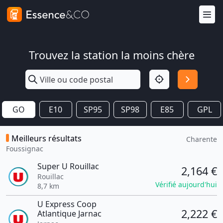
Trouvez la station la moins chère
GO
E10
SP95
SP98
E85
GPL
Meilleurs résultats
Charente
Foussignac
Super U Rouillac
2,164 €
Rouillac
Vérifié aujourd'hui
8,7 km
U Express Coop
2,222 €
Atlantique Jarnac