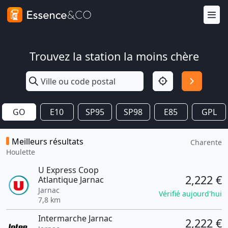
Trouvez la station la moins chère
GO
E10
SP95
SP98
E85
GPL
Meilleurs résultats
Charente
Houlette
U Express Coop
2,222 €
Atlantique Jarnac
Jarnac
Vérifié aujourd'hui
7,8 km
Intermarche Jarnac
2,222 €