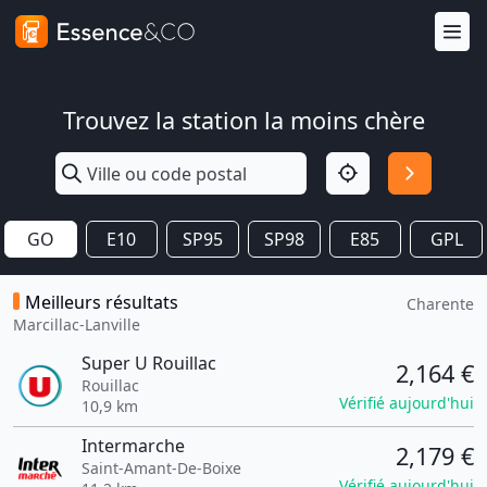
Trouvez la station la moins chère
GO
E10
SP95
SP98
E85
GPL
Meilleurs résultats
Charente
Marcillac-Lanville
Super U Rouillac
2,164 €
Rouillac
Vérifié aujourd'hui
10,9 km
Intermarche
2,179 €
Saint-Amant-De-Boixe
Vérifié aujourd'hui