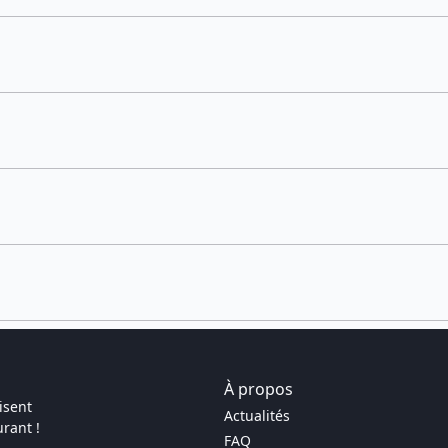
À propos
isent
Actualités
rant !
FAQ