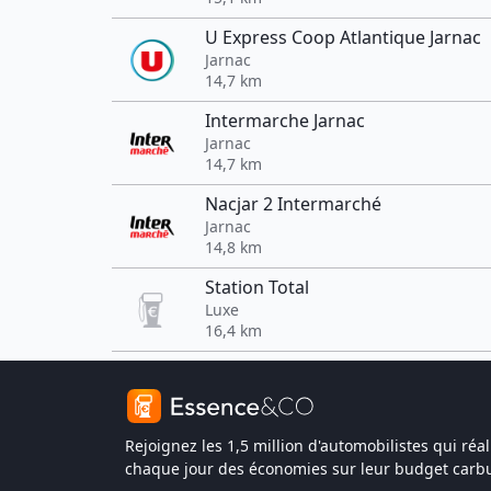
U Express Coop Atlantique Jarnac
Jarnac
14,7 km
Intermarche Jarnac
Jarnac
14,7 km
Nacjar 2 Intermarché
Jarnac
14,8 km
Station Total
Luxe
16,4 km
Rejoignez les 1,5 million d'automobilistes qui réal
chaque jour des économies sur leur budget carbu