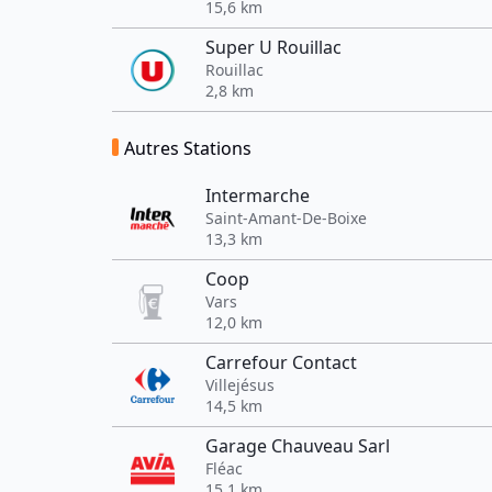
15,6 km
Super U Rouillac
Rouillac
2,8 km
Autres Stations
Intermarche
Saint-Amant-De-Boixe
13,3 km
Coop
Vars
12,0 km
Carrefour Contact
Villejésus
14,5 km
Garage Chauveau Sarl
Fléac
15,1 km