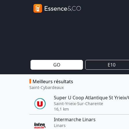
GO
E10
Meilleurs résultats
Saint-Cybardeaux
Super U Coop Atlantique St Yrieix
Saint-Yrieix-Sur-Charente
16,1 km
Intermarche Linars
Linars