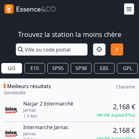
Trouvez la station la moins chère
GO
E10
SP95
SP98
E85
GPL
Meilleurs résultats
Charente
Gondeville
Nacjar 2 Intermarché
2,168 €
Jarnac
Vérifié aujourd'hui
1,5 km
Intermarche Jarnac
2,168 €
Jarnac
Vérifié aujourd'hui