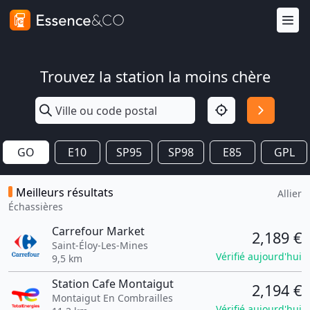
Trouvez la station la moins chère
GO
E10
SP95
SP98
E85
GPL
Meilleurs résultats
Allier
Échassières
Carrefour Market
2,189 €
Saint-Éloy-Les-Mines
Vérifié aujourd'hui
9,5 km
Station Cafe Montaigut
2,194 €
Montaigut En Combrailles
Vérifié aujourd'hui