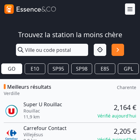
Trouvez la station la moins chère
GO
E10
SP95
SP98
E85
GPL
Meilleurs résultats
Charente
Verdille
Super U Rouillac
2,164 €
Rouillac
Vérifié aujourd'hui
11,9 km
Carrefour Contact
2,205 €
Villejésus
Vérifié aujourd'hui