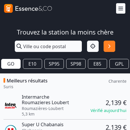
Trouvez la station la moins chère
GO
E10
SP95
SP98
E85
GPL
Meilleurs résultats
Charente
Suris
Intermarche
2,139 €
Roumazieres Loubert
Roumazières-Loubert
Vérifié aujourd'hui
5,3 km
Super U Chabanais
2,139 €