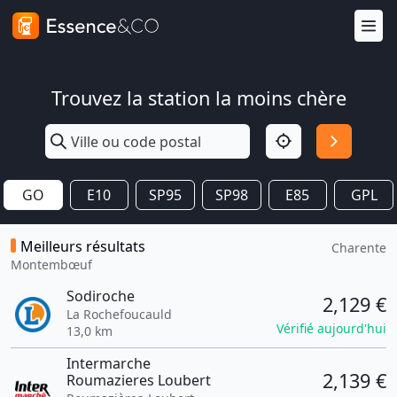
Trouvez la station la moins chère
GO
E10
SP95
SP98
E85
GPL
Meilleurs résultats
Charente
Montembœuf
Sodiroche
2,129 €
La Rochefoucauld
Vérifié aujourd'hui
13,0 km
Intermarche
2,139 €
Roumazieres Loubert