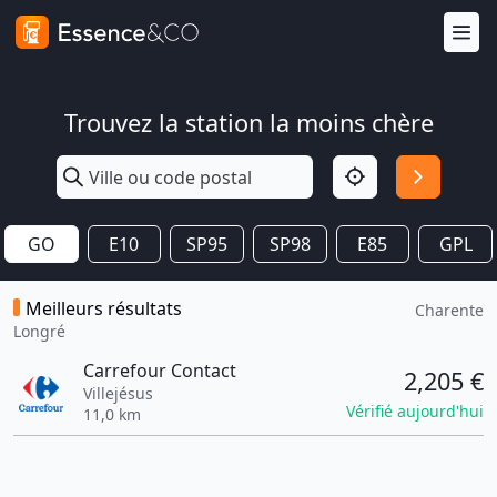
Trouvez la station la moins chère
GO
E10
SP95
SP98
E85
GPL
Meilleurs résultats
Charente
Longré
Carrefour Contact
2,205 €
Villejésus
Vérifié aujourd'hui
11,0 km