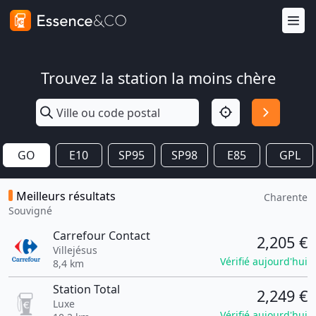
Trouvez la station la moins chère
GO
E10
SP95
SP98
E85
GPL
Meilleurs résultats
Charente
Souvigné
Carrefour Contact
2,205 €
Villejésus
Vérifié aujourd'hui
8,4 km
Station Total
2,249 €
Luxe
Vérifié aujourd'hui