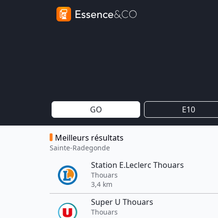
GO
E10
Meilleurs résultats
Sainte-Radegonde
Station E.Leclerc Thouars
Thouars
3,4 km
Super U Thouars
Thouars