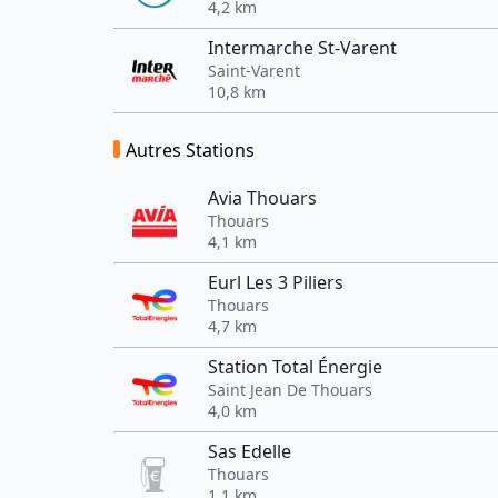
4,2 km
Intermarche St-Varent
Saint-Varent
10,8 km
Autres Stations
Avia Thouars
Thouars
4,1 km
Eurl Les 3 Piliers
Thouars
4,7 km
Station Total Énergie
Saint Jean De Thouars
4,0 km
Sas Edelle
Thouars
1,1 km