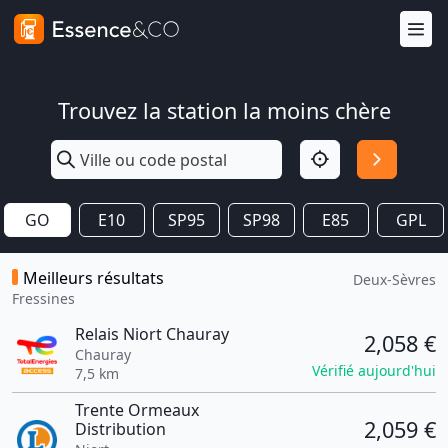
Trouvez la station la moins chère
GO
E10
SP95
SP98
E85
GPL
Meilleurs résultats
Deux-Sèvres
Fressines
Relais Niort Chauray
2,058 €
Chauray
Vérifié aujourd'hui
7,5 km
Trente Ormeaux
2,059 €
Distribution