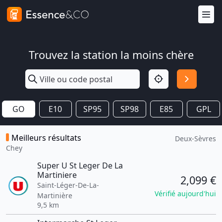
Trouvez la station la moins chère
GO
E10
SP95
SP98
E85
GPL
Meilleurs résultats
Deux-Sèvres
Chey
Super U St Leger De La
Martiniere
2,099 €
Saint-Léger-De-La-
Vérifié aujourd'hui
Martinière
9,5 km