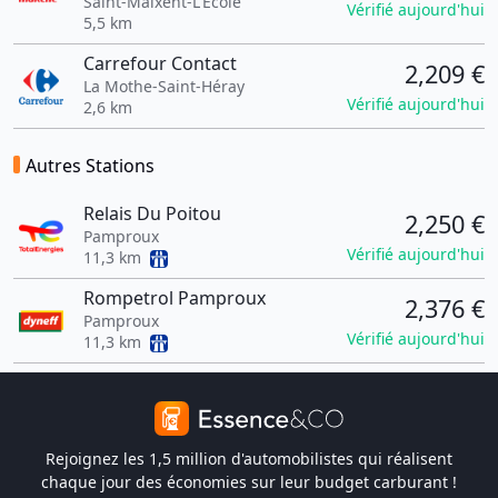
Saint-Maixent-L'École
Vérifié aujourd'hui
5,5 km
Carrefour Contact
2,209 €
La Mothe-Saint-Héray
Vérifié aujourd'hui
2,6 km
Autres Stations
Relais Du Poitou
2,250 €
Pamproux
Vérifié aujourd'hui
11,3 km
Rompetrol Pamproux
2,376 €
Pamproux
Vérifié aujourd'hui
11,3 km
Rejoignez les 1,5 million d'automobilistes qui réalisent
chaque jour des économies sur leur budget carburant !