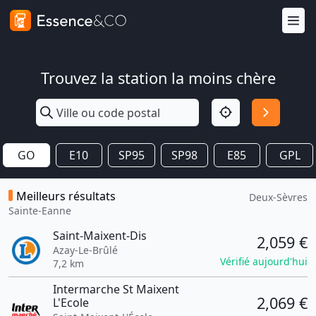
Trouvez la station la moins chère
GO
E10
SP95
SP98
E85
GPL
Meilleurs résultats
Deux-Sèvres
Sainte-Eanne
Saint-Maixent-Dis
2,059 €
Azay-Le-Brûlé
Vérifié aujourd'hui
7,2 km
Intermarche St Maixent
2,069 €
L'Ecole